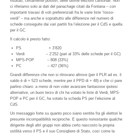
risultati, certamente positivi, delle ultime elezioni cantonali. Non
ci riferiamo solo ai dati del panachage citati da Fontana – con
importanti travasi di voti preferenziali fra le varie liste “rosso-
verdi” – ma anche e soprattutto alle differenze nel numero di
schede conseguite dai vari partiti fra l’elezione per il CdS e quella
per il GC.
Il calcolo è presto fatto:
PS + 3’820
Verdi – 2’252 (pari al 33% delle schede per il GC)
MPS-POP – 808 (33%)
PC – 427 (36%)
Grandi differenze che non si ritrovano altrove (per il PLR ad es. il
saldo è di + 523 schede, mentre per il PPD di + 48) e che ci pare
parlino chiaro: a meno di non voler avanzare fantasiose ipotesi
alternative, un buon terzo di chi ha votato le liste di Verdi, MPS-
POP e PC per il GC, ha votato la scheda PS per l’elezione al
CdS.
Un messaggio forte su quanto poco siano sentite fra gli elettori le
presunte incompatibilità reciproche. E questo nonostante qualche
dirigente degli altri gruppi non abbia certo nascosto la propria
ostilità verso il PS e il suo Consigliere di Stato, così come la