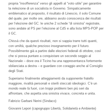
propria “insofferenza” verso gli appelli al “voto utile” per garantire
la rielezione di un socialista in Governo. Simpaticamente
emblematico al proposito, il risultato di Linescio, il solo Comune
del quale, per molte ore, abbiamo avuto conoscenza dei risultati
per l’elezione del GC: le uniche 2 schede “di sinistra” registrate,
sono andate al PS per l’elezione al CdS e alla lista MPS-POP per
il GC.
Chissà che da questi risultati, non si sappia trarre tutti quanti,
con umiltà, qualche prezioso insegnamento per il futuro.
Possibilmente già a partire dalle elezioni federali di ottobre, così
che si possa puntare a conquistare un secondo seggio al
Nazionale – dove ora il Ticino ha una rappresentanza fortemente
sbilanciata a destra – e guardare con coraggio anche al Consiglio
degli Stati.
Superiamo finalmente atteggiamenti da supponente fratello
maggiore, rivalità personali e sterili steccati ideologici. C’è un
mondo reale là fuori, con troppi problemi ben più seri da
affrontare, che aspetta una sinistra vivace, concreta e unita.
Fabrizio Garbani Nerini (Sindaco)
Giovanni Lepori (capogruppo Libertà, Solidarietà e Ambiente)