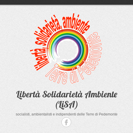
Salta
al
contenuto
Libertà Solidarietà Ambiente
(LiSA)
socialisti, ambientalisti e indipendenti delle Terre di Pedemonte