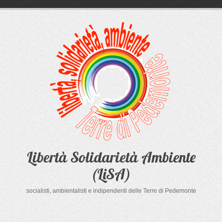
Salta
al
contenuto
Libertà Solidarietà Ambiente
(LiSA)
socialisti, ambientalisti e indipendenti delle Terre di Pedemonte