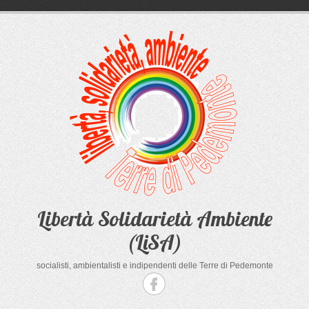
Salta
al
contenuto
Libertà Solidarietà Ambiente
(LiSA)
socialisti, ambientalisti e indipendenti delle Terre di Pedemonte