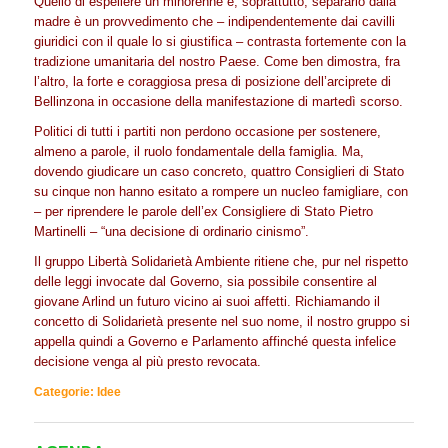
Quello di espellere un minorenne e, soprattutto, separarlo dalla
madre è un provvedimento che – indipendentemente dai cavilli
giuridici con il quale lo si giustifica – contrasta fortemente con la
tradizione umanitaria del nostro Paese. Come ben dimostra, fra
l’altro, la forte e coraggiosa presa di posizione dell’arciprete di
Bellinzona in occasione della manifestazione di martedì scorso.
Politici di tutti i partiti non perdono occasione per sostenere,
almeno a parole, il ruolo fondamentale della famiglia. Ma,
dovendo giudicare un caso concreto, quattro Consiglieri di Stato
su cinque non hanno esitato a rompere un nucleo famigliare, con
– per riprendere le parole dell’ex Consigliere di Stato Pietro
Martinelli – “una decisione di ordinario cinismo”.
Il gruppo Libertà Solidarietà Ambiente ritiene che, pur nel rispetto
delle leggi invocate dal Governo, sia possibile consentire al
giovane Arlind un futuro vicino ai suoi affetti. Richiamando il
concetto di Solidarietà presente nel suo nome, il nostro gruppo si
appella quindi a Governo e Parlamento affinché questa infelice
decisione venga al più presto revocata.
Categorie:
Idee