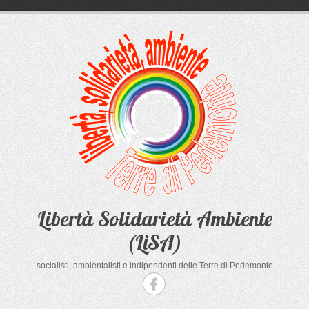
Salta
al
contenuto
Libertà Solidarietà Ambiente
(LiSA)
socialisti, ambientalisti e indipendenti delle Terre di Pedemonte