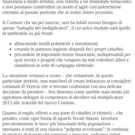
finanziaria a medio termine, non ristretta a un immediato tornaconto;
e non possiamo condividere un modo d’agire così palesemente
orientato al passato piuttosto che al nostro futuro prossimo.
Il Comune che sta per nascere, non ha infatti nessun bisogno di
questa “battaglia dei moltiplicatori”, il cui unico risultato sarà quello
di indebolirlo su più fronti:
alimentando inutili polemiche e risentimenti;
creando in partenza ingiuste disparità fra i propri cittadini;
privandolo di importanti risorse finanziarie, indispensabili per
quei servizi e progetti che vengono da tutti volentieri difesi e
sbandierati in sede di campagna elettorale.
La situazione venutasi a creare – che certamente, in questo
particolare periodo, non mancherà di creare imbarazzo ai consiglieri
comunali di Verscio che si trovano confrontati con una delicata
decisione da prendere – ben dimostra come sarebbe stato molto più
opportuno delegare la competenza di decidere sul moltiplicatore
2013 alle Autorità del nuovo Comune.
Quanto al regalo offerto a una parte di cittadini (e elettori) – che
peraltro, come ogni forma di sgravio fiscale lineare, favorisce
prevalentemente le fasce più benestanti della popolazione –
riteniamo si tratti di una classica “polpetta avvelenata”: le centinaia
di migliaia di franchi che verranno a mancare, andranno infatti