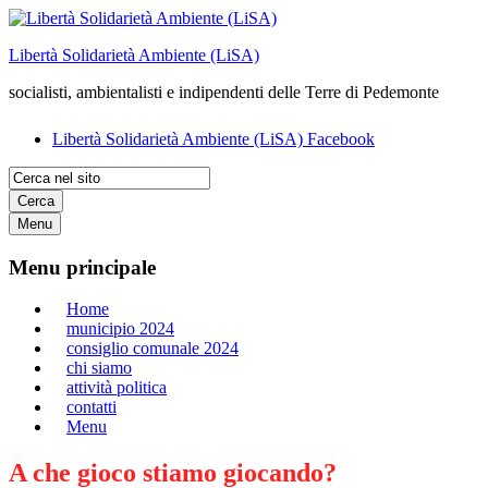
Salta
al
Libertà Solidarietà Ambiente (LiSA)
contenuto
socialisti, ambientalisti e indipendenti delle Terre di Pedemonte
Libertà Solidarietà Ambiente (LiSA) Facebook
Cerca
Menu
Menu principale
Home
municipio 2024
consiglio comunale 2024
chi siamo
attività politica
contatti
Menu
A che gioco stiamo giocando?