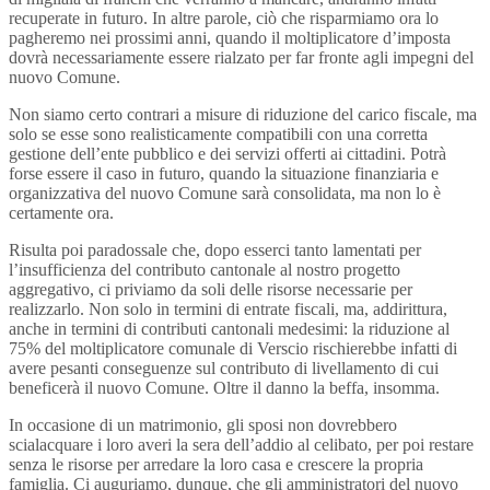
recuperate in futuro. In altre parole, ciò che risparmiamo ora lo
pagheremo nei prossimi anni, quando il moltiplicatore d’imposta
dovrà necessariamente essere rialzato per far fronte agli impegni del
nuovo Comune.
Non siamo certo contrari a misure di riduzione del carico fiscale, ma
solo se esse sono realisticamente compatibili con una corretta
gestione dell’ente pubblico e dei servizi offerti ai cittadini. Potrà
forse essere il caso in futuro, quando la situazione finanziaria e
organizzativa del nuovo Comune sarà consolidata, ma non lo è
certamente ora.
Risulta poi paradossale che, dopo esserci tanto lamentati per
l’insufficienza del contributo cantonale al nostro progetto
aggregativo, ci priviamo da soli delle risorse necessarie per
realizzarlo. Non solo in termini di entrate fiscali, ma, addirittura,
anche in termini di contributi cantonali medesimi: la riduzione al
75% del moltiplicatore comunale di Verscio rischierebbe infatti di
avere pesanti conseguenze sul contributo di livellamento di cui
beneficerà il nuovo Comune. Oltre il danno la beffa, insomma.
In occasione di un matrimonio, gli sposi non dovrebbero
scialacquare i loro averi la sera dell’addio al celibato, per poi restare
senza le risorse per arredare la loro casa e crescere la propria
famiglia. Ci auguriamo, dunque, che gli amministratori del nuovo