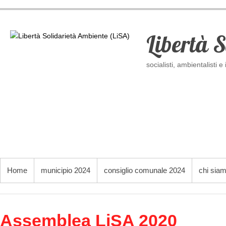
Salta
al
contenuto
Libertà 
socialisti, ambientalisti
MENU PRINCIPALE
Home
municipio 2024
consiglio comunale 2024
chi sia
Assemblea LiSA 2020