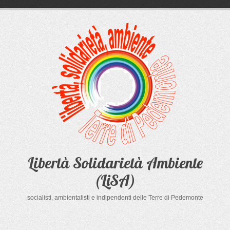
Salta
al
contenuto
Libertà Solidarietà Ambiente
(LiSA)
socialisti, ambientalisti e indipendenti delle Terre di Pedemonte