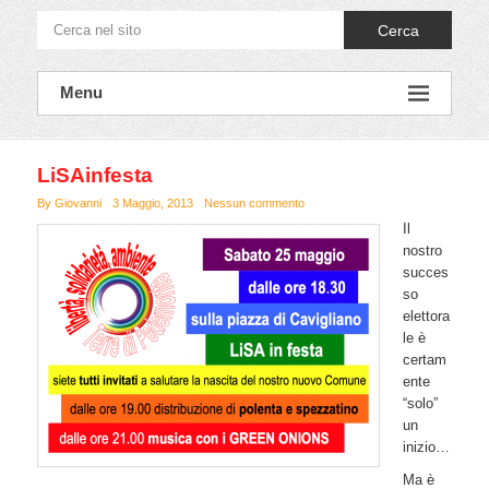
Cerca
Menu
LiSAinfesta
By Giovanni
3 Maggio, 2013
Nessun commento
Il
nostro
succes
so
elettora
le è
certam
ente
“solo”
un
inizio…
Ma è