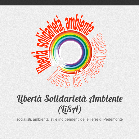
Salta
al
contenuto
Libertà Solidarietà Ambiente
(LiSA)
socialisti, ambientalisti e indipendenti delle Terre di Pedemonte