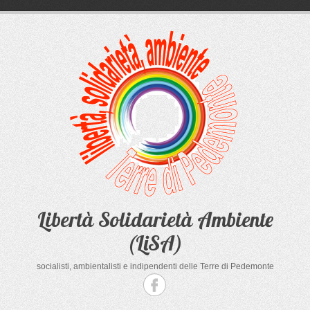
Salta
al
contenuto
Libertà Solidarietà Ambiente
(LiSA)
socialisti, ambientalisti e indipendenti delle Terre di Pedemonte