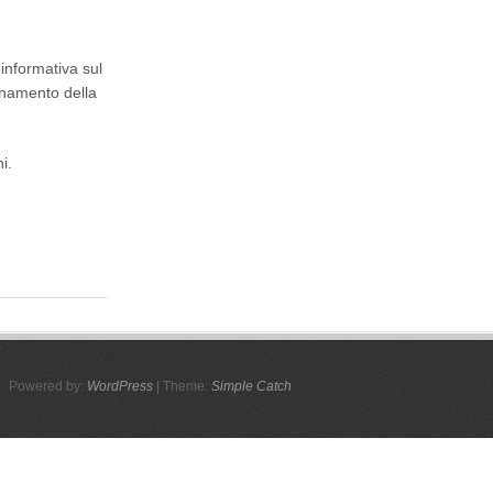
informativa sul
sanamento della
i.
Powered by:
WordPress
| Theme:
Simple Catch