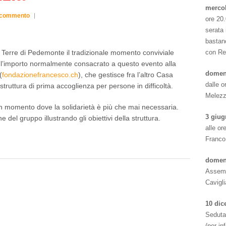
mercol
 commento
ore 20.
serata 
bastan
e Terre di Pedemonte il tradizionale momento conviviale
con Re
 l’importo normalmente consacrato a questo evento alla
domeni
(
fondazionefrancesco.ch
), che gestisce fra l’altro Casa
dalle o
truttura di prima accoglienza per persone in difficoltà.
Melez
n momento dove la solidarietà è più che mai necessaria.
3 giug
del gruppo illustrando gli obiettivi della struttura.
alle or
Franco
domen
Assemb
Cavigl
10 dic
Seduta
(per i