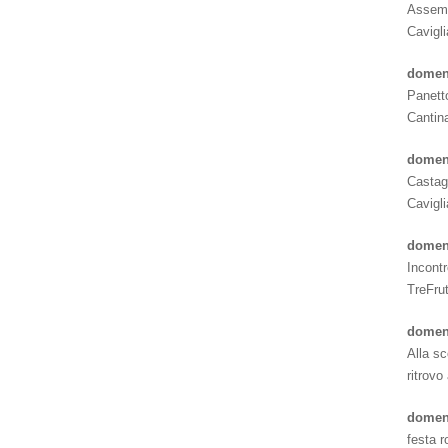
Assemb
Cavigl
domen
Panetto
Cantin
domeni
Castagn
Cavigl
domeni
Incontr
TreFrut
domen
Alla sc
ritrovo
domen
festa 