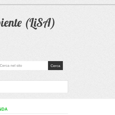
iente (LiSA)
Cerca
NDA