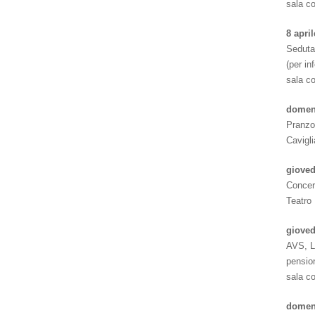
sala c
8 apri
Seduta
(per i
sala c
domeni
Pranzo 
Cavigl
gioved
Concert
Teatro 
gioved
AVS, LP
pension
sala c
domen