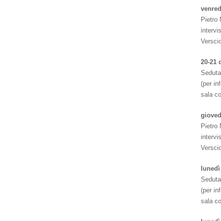
venred
Pietro 
intervi
Verscio
20-21 
Seduta
(per i
sala c
gioved
Pietro 
intervi
Verscio
lunedì
Seduta
(per i
sala c