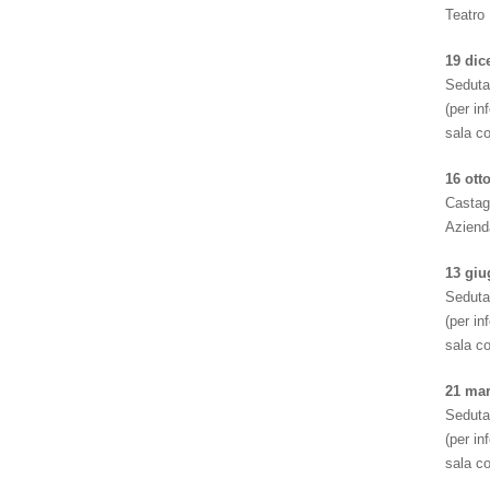
Teatro 
19 dic
Seduta
(per i
sala c
16 ott
Castag
Azienda
13 giu
Seduta
(per i
sala c
21 mar
Seduta
(per i
sala c