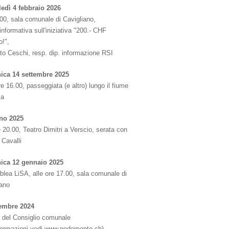
edì 4 febbraio 2026
00, sala comunale di Cavigliano,
informativa sull'iniziativa "200.- CHF
o!",
to Ceschi, resp. dip. informazione RSI
ca 14 settembre 2025
re 16.00, passeggiata (e altro) lungo il fiume
za
no 2025
e 20.00, Teatro Dimitri a Verscio, serata con
 Cavalli
ica 12 gennaio 2025
lea LiSA, alle ore 17.00, sala comunale di
iano
embre 2024
 del Consiglio comunale
nformazioni vedi www.pedemonte.ch)