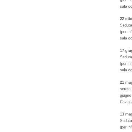
sala c
22 ott
Seduta
(per i
sala c
17 giu
Seduta
(per i
sala c
21 ma
serata 
giugno 
Cavigl
13 ma
Seduta
(per i