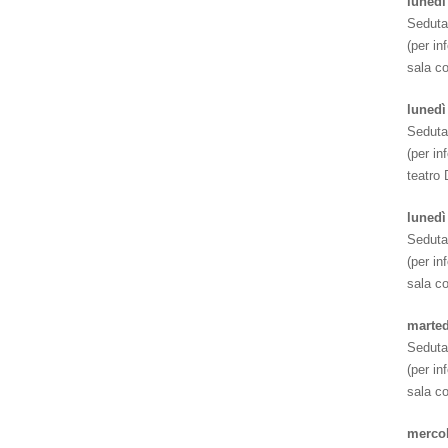
lunedì
Seduta
(per i
sala c
lunedì
Seduta
(per i
teatro 
lunedì
Seduta
(per i
sala c
marted
Seduta
(per i
sala c
mercol